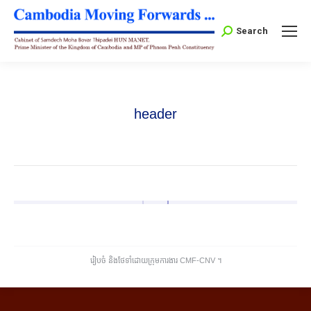
Search:
Search
header
រៀបចំ និងថែទាំដោយក្រុមការងារ CMF-CNV ​។